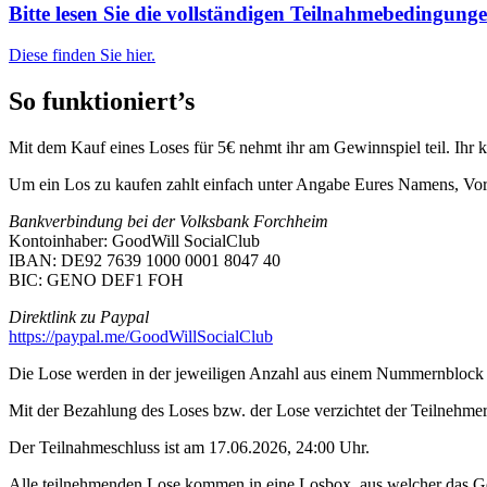
Bitte lesen Sie die vollständigen Teilnahmebedingunge
Diese finden Sie hier.
So funktioniert’s
Mit dem Kauf eines Loses für 5€ nehmt ihr am Gewinnspiel teil. Ihr 
Um ein Los zu kaufen zahlt einfach unter Angabe Eures Namens, Vor
Bankverbindung bei der Volksbank Forchheim
Kontoinhaber: GoodWill SocialClub
IBAN: DE92 7639 1000 0001 8047 40
BIC: GENO DEF1 FOH
Direktlink zu Paypal
https://paypal.me/GoodWillSocialClub
Die Lose werden in der jeweiligen Anzahl aus einem Nummernblock g
Mit der Bezahlung des Loses bzw. der Lose verzichtet der Teilnehmer
Der Teilnahmeschluss ist am 17.06.2026, 24:00 Uhr.
Alle teilnehmenden Lose kommen in eine Losbox, aus welcher das G