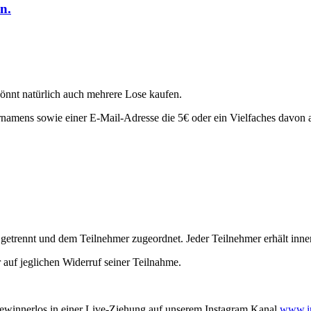
n.
könnt natürlich auch mehrere Lose kaufen.
namens sowie einer E-Mail-Adresse die 5€ oder ein Vielfaches davon 
etrennt und dem Teilnehmer zugeordnet. Jeder Teilnehmer erhält inn
 auf jeglichen Widerruf seiner Teilnahme.
ewinnerlos in einer Live-Ziehung auf unserem Instagram Kanal
www.in