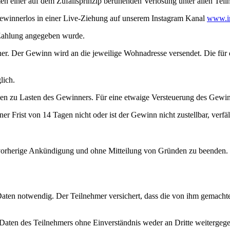
n einer auf dem Zufallsprinzip beruhenden Verlosung unter allen Teil
ewinnerlos in einer Live-Ziehung auf unserem Instagram Kanal
www.in
 Zahlung angegeben wurde.
er. Der Gewinn wird an die jeweilige Wohnadresse versendet. Die für
lich.
 zu Lasten des Gewinners. Für eine etwaige Versteuerung des Gewinns
r Frist von 14 Tagen nicht oder ist der Gewinn nicht zustellbar, verfäl
 vorherige Ankündigung und ohne Mitteilung von Gründen zu beenden. D
Daten notwendig. Der Teilnehmer versichert, dass die von ihm gemach
n Daten des Teilnehmers ohne Einverständnis weder an Dritte weiterge