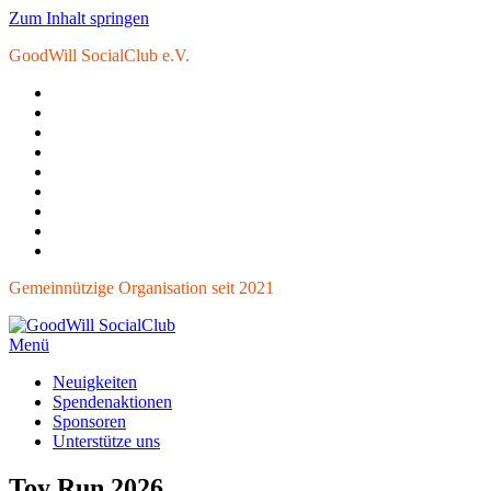
Zum Inhalt springen
GoodWill SocialClub e.V.
Gemeinnützige Organisation seit 2021
Menü
GoodWill SocialClub
helfen verbindet
Neuigkeiten
Spendenaktionen
Sponsoren
Unterstütze uns
Toy Run 2026