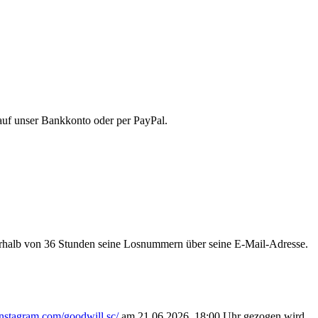
auf unser Bankkonto oder per PayPal.
erhalb von 36 Stunden seine Losnummern über seine E-Mail-Adresse.
stagram.com/goodwill.sc/
am 21.06.2026, 18:00 Uhr gezogen wird.