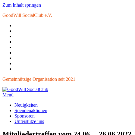
Zum Inhalt springen
GoodWill SocialClub e.V.
Gemeinnützige Organisation seit 2021
Menü
GoodWill SocialClub
helfen verbindet
Neuigkeiten
Spendenaktionen
Sponsoren
Unterstütze uns
Mitgliedertreffen vom 24.06. – 26.06.2022